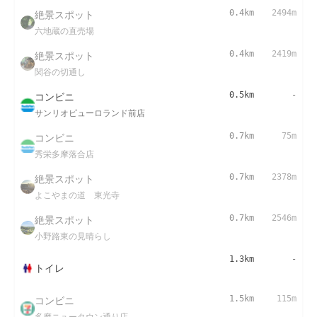
絶景スポット
0.4km
2494m
六地蔵の直売場
絶景スポット
0.4km
2419m
関谷の切通し
コンビニ
0.5km
-
サンリオピューロランド前店
コンビニ
0.7km
75m
秀栄多摩落合店
絶景スポット
0.7km
2378m
よこやまの道 東光寺
絶景スポット
0.7km
2546m
小野路東の見晴らし
1.3km
-
トイレ
コンビニ
1.5km
115m
多摩ニュータウン通り店