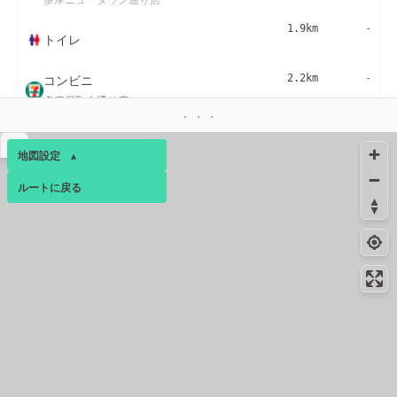
1.9km
-
トイレ
コンビニ
2.2km
-
多摩貝取大通り店
コンビニ
2.5km
160m
▴
多摩永山２丁目店
地図設定
▴
絶景スポット
2.5km
2850m
ルートに戻る
ベース
▴
黒川の田んぼ
ログインすると、パーソナ
絶景スポット
2.5km
2088m
ルマップも表示できるよう
上麻生連光寺線 展望台
になります。
絶景スポット
2.5km
1605m
コミュニティ
▾
いろは坂
絶景スポット
2.5km
2017m
記念館通り