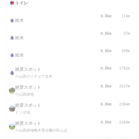
トイレ
0.0km
114m
給水
0.0km
57m
給水
0.0km
190m
給水
絶景スポット
0.0km
2702m
小山田のイチョウ並木
絶景スポット
0.0km
2537m
小山田緑地
絶景スポット
0.0km
2384m
トンボ池
絶景スポット
0.0km
2264m
小山田緑地梅木窪分園の田んぼ