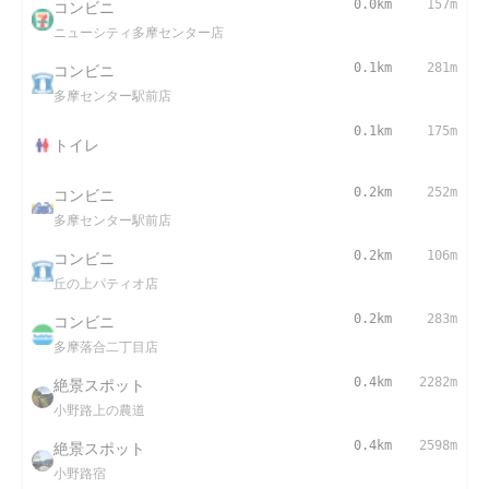
コンビニ
0.0km
157m
ニューシティ多摩センター店
コンビニ
0.1km
281m
多摩センター駅前店
0.1km
175m
トイレ
コンビニ
0.2km
252m
多摩センター駅前店
コンビニ
0.2km
106m
丘の上パティオ店
コンビニ
0.2km
283m
多摩落合二丁目店
絶景スポット
0.4km
2282m
小野路上の農道
絶景スポット
0.4km
2598m
小野路宿