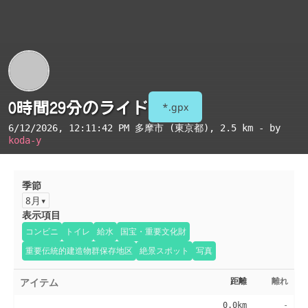
0時間29分のライド
*.gpx
6/12/2026, 12:11:42 PM
多摩市 (東京都)
, 2.5 km - by
koda-y
季節
8月
表示項目
コンビニ
トイレ
給水
国宝・重要文化財
重要伝統的建造物群保存地区
絶景スポット
写真
アイテム
距離
離れ
0.0km
-