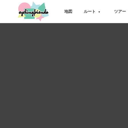
cyclingfriends
地図
ルート
ツアー
▾