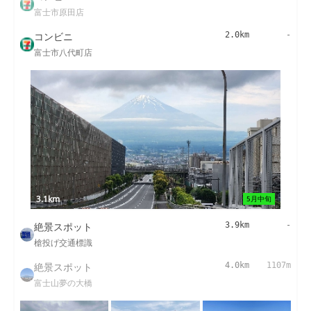
富士市原田店
コンビニ
2.0km
-
富士市八代町店
3.1km
5月中旬
絶景スポット
3.9km
-
槍投げ交通標識
絶景スポット
4.0km
1107m
富士山夢の大橋