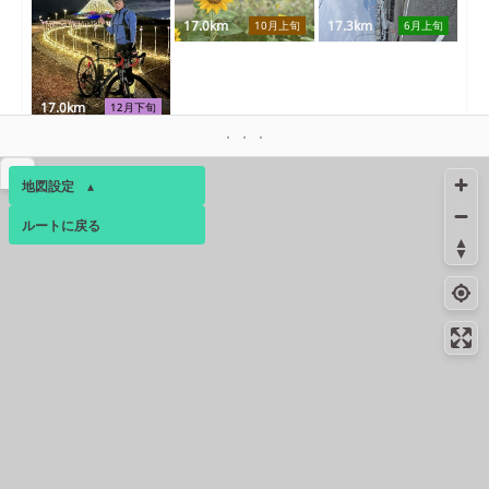
17.0km
17.3km
10月上旬
6月上旬
17.0km
12月下旬
絶景スポット
17.1km
212m
▴
田子の浦みなと公園
地図設定
▴
ルートに戻る
ベース
▴
ログインすると、パーソナ
18.3km
18.3km
1月上旬
6月上旬
ルマップも表示できるよう
になります。
コミュニティ
▾
18.3km
1月下旬
18.3km
18.3km
9月下旬
1月下旬