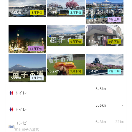
4.8km
4.8km
8月下旬
2月下旬
5.0km
3月上旬
5.2km
5.2km
9月下旬
9月下旬
5.0km
12月下旬
5.2km
5.4km
9月下旬
2月下旬
5.2km
1月上旬
5.5km
-
トイレ
5.6km
-
トイレ
コンビニ
6.8km
221m
富士田子の浦店