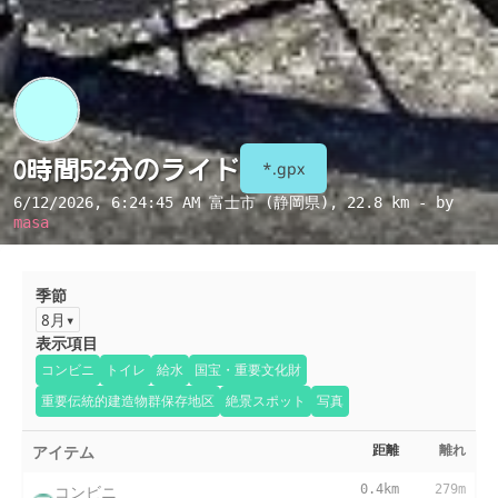
0時間52分のライド
*.gpx
6/12/2026, 6:24:45 AM
富士市 (静岡県)
, 22.8 km - by
masa
季節
8月
表示項目
コンビニ
トイレ
給水
国宝・重要文化財
重要伝統的建造物群保存地区
絶景スポット
写真
アイテム
距離
離れ
コンビニ
0.4km
279m