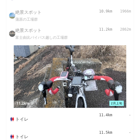
絶景スポット
10.9km
1966m
蒲原の工場群
絶景スポット
11.2km
2862m
富士由比バイパス越しの工場群
11.2km
2月上旬
11.4km
-
トイレ
11.5km
-
トイレ