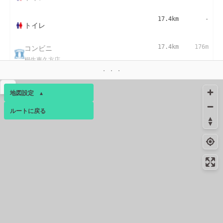
17.4km
-
トイレ
コンビニ
17.4km
176m
桐生東久方店
▴
地図設定
▴
ルートに戻る
ベース
▴
ログインすると、パーソナ
ルマップも表示できるよう
になります。
コミュニティ
▾