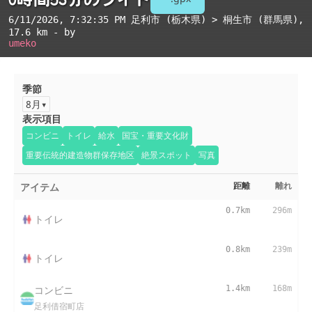
6/11/2026, 7:32:35 PM
足利市 (栃木県) > 桐生市 (群馬県)
,
17.6 km - by
umeko
季節
8月
表示項目
コンビニ
トイレ
給水
国宝・重要文化財
重要伝統的建造物群保存地区
絶景スポット
写真
アイテム
距離
離れ
0.7km
296m
トイレ
0.8km
239m
トイレ
コンビニ
1.4km
168m
足利借宿町店