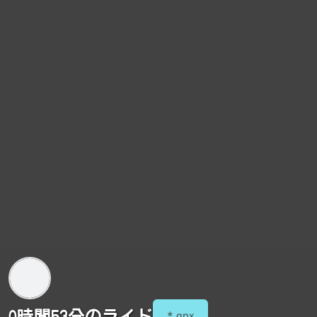
0時間53分のライド
*.gpx