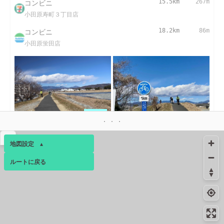
コンビニ
15.5km
267m
小田原寿町３丁目店
コンビニ
18.2km
86m
小田原蛍田店
18.6km
2月下旬
18.6km
2月下旬
▴
地図設定
▴
ルートに戻る
ベース
▴
ログインすると、パーソナ
ルマップも表示できるよう
になります。