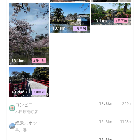
13.1km
4月下旬
13.1km
3月中旬
13.1km
4月中旬
13.2km
3月中旬
コンビニ
12.8km
229m
小田原南町店
絶景スポット
12.8km
1135m
早川港
12.8km
-