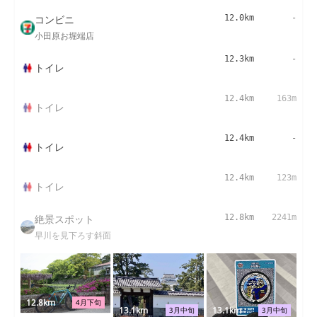
コンビニ
12.0km
-
小田原お堀端店
12.3km
-
トイレ
12.4km
163m
トイレ
12.4km
-
トイレ
12.4km
123m
トイレ
絶景スポット
12.8km
2241m
早川を見下ろす斜面
12.8km
4月下旬
13.1km
13.1km
3月中旬
3月中旬