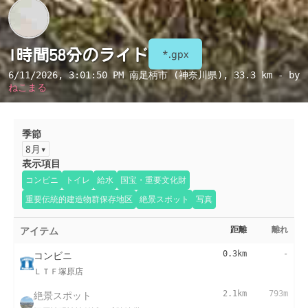
1時間58分のライド
*.gpx
6/11/2026, 3:01:50 PM
南足柄市 (神奈川県)
, 33.3 km - by
ねこまる
季節
8月
表示項目
コンビニ
トイレ
給水
国宝・重要文化財
重要伝統的建造物群保存地区
絶景スポット
写真
アイテム
距離
離れ
コンビニ
0.3km
-
ＬＴＦ塚原店
絶景スポット
2.1km
793m