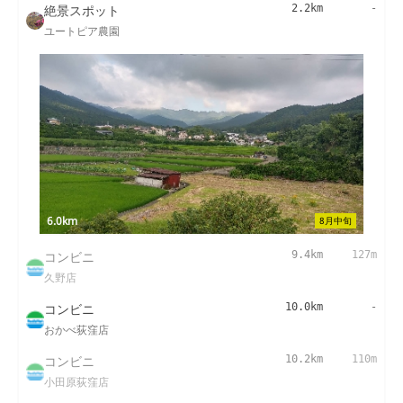
絶景スポット
2.2km
-
ユートピア農園
6.0km
8月中旬
コンビニ
9.4km
127m
久野店
コンビニ
10.0km
-
おかべ荻窪店
コンビニ
10.2km
110m
小田原荻窪店