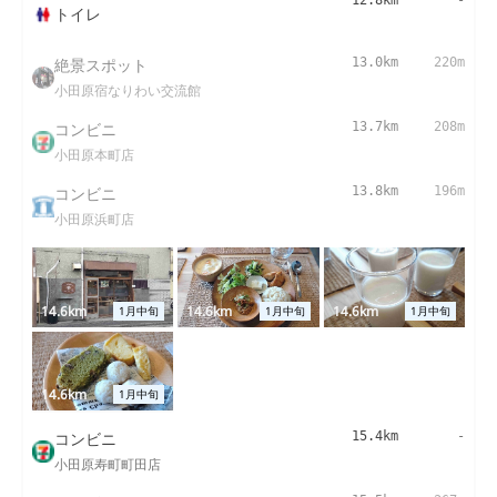
トイレ
絶景スポット
13.0km
220m
小田原宿なりわい交流館
コンビニ
13.7km
208m
小田原本町店
コンビニ
13.8km
196m
小田原浜町店
14.6km
14.6km
14.6km
1月中旬
1月中旬
1月中旬
14.6km
1月中旬
コンビニ
15.4km
-
小田原寿町町田店