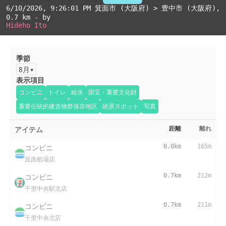
6/10/2026, 9:26:01 PM
箕面市 (大阪府) > 豊中市 (大阪府)
,
0.7 km - by
Hideho Ito
季節
8月
表示項目
コンビニ
トイレ
給水
国宝・重要文化財
重要伝統的建造物群保存地区
絶景スポット
写真
アイテム
距離
離れ
コンビニ
0.0km
165m
箕面船場店
コンビニ
0.7km
212m
千里中央駅北店
コンビニ
0.7km
211m
千里中央北店