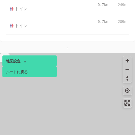
0.7km
249m
トイレ
0.7km
289m
トイレ
▴
地図設定
▴
ルートに戻る
ベース
▴
ログインすると、パーソナ
ルマップも表示できるよう
になります。
コミュニティ
▾