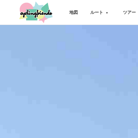
cyclingfriends
地図
ルート
ツアー
▾