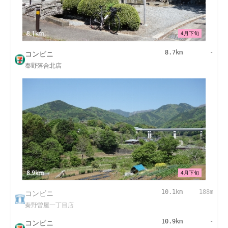
8.1km
4月下旬
コンビニ
8.7km
-
秦野落合北店
8.9km
4月下旬
コンビニ
10.1km
188m
秦野曽屋一丁目店
コンビニ
10.9km
-