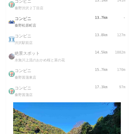
コンビニ
13.1km
141m
秦野渋沢２丁目店
コンビニ
13.7km
-
秦野松原町店
コンビニ
13.8km
127m
渋沢駅前店
絶景スポット
14.5km
1882m
水無川上流のおかめ桜と菜の花
コンビニ
15.7km
170m
秦野菖蒲東店
コンビニ
17.3km
97m
秦野菖蒲店