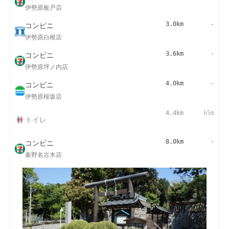
伊勢原板戸店
コンビニ
3.0km
-
伊勢原白根店
コンビニ
3.6km
-
伊勢原坪ノ内店
コンビニ
4.0km
-
伊勢原桜坂店
4.4km
65m
トイレ
コンビニ
8.0km
-
秦野名古木店