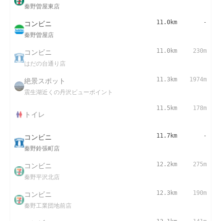
秦野曽屋東店
コンビニ
11.0km
-
秦野曽屋店
コンビニ
11.0km
230m
はだの台通り店
絶景スポット
11.3km
1974m
震生湖近くの丹沢ビューポイント
11.5km
178m
トイレ
コンビニ
11.7km
-
秦野鈴張町店
コンビニ
12.2km
275m
秦野平沢北店
コンビニ
12.3km
190m
秦野工業団地前店