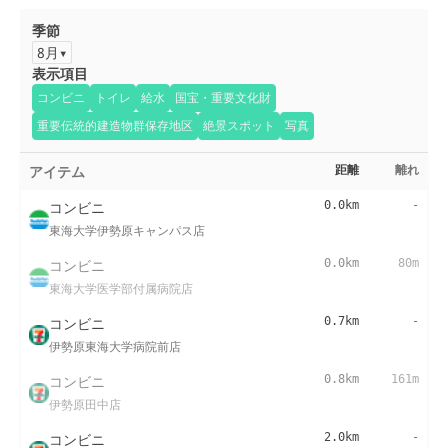
季節
8月
表示項目
コンビニ
トイレ
給水
国宝・重要文化財
重要伝統的建造物群保存地区
絶景スポット
写真
アイテム
距離
離れ
コンビニ
0.0km
-
東海大学伊勢原キャンパス店
コンビニ
0.0km
80m
東海大学医学部付属病院店
コンビニ
0.7km
-
伊勢原東海大学病院前店
コンビニ
0.8km
161m
伊勢原田中店
コンビニ
2.0km
-