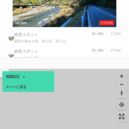
18.2km
11月中旬
絶景スポット
18.4km
1150m
篠窪の春めき桜・菜の花・富士山
絶景スポット
18.4km
2743m
おおいゆめの里
絶景スポット
19.4km
2150m
▴
チェックメイトカントリークラブ
地図設定
▴
コンビニ
19.7km
171m
ルートに戻る
ベース
▴
大井松田インター店
ログインすると、パーソナ
コンビニ
20.6km
228m
ルマップも表示できるよう
新松田店
になります。
コンビニ
20.6km
201m
コミュニティ
▾
大井町金手店