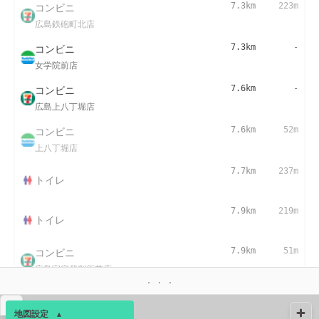
コンビニ
7.3km
223m
広島鉄砲町北店
コンビニ
7.3km
-
女学院前店
コンビニ
7.6km
-
広島上八丁堀店
コンビニ
7.6km
52m
上八丁堀店
7.7km
237m
トイレ
7.9km
219m
トイレ
コンビニ
7.9km
51m
広島家庭裁判所前店
コンビニ
8.2km
-
▴
広島白島店
地図設定
▴