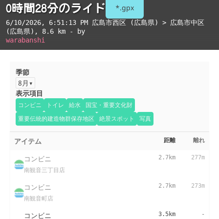
0時間28分のライド
*.gpx
6/10/2026, 6:51:13 PM
広島市西区 (広島県) > 広島市中区
(広島県)
, 8.6 km - by
warabanshi
季節
8月
表示項目
コンビニ
トイレ
給水
国宝・重要文化財
重要伝統的建造物群保存地区
絶景スポット
写真
アイテム
距離
離れ
コンビニ
2.7km
277m
南観音三丁目店
コンビニ
2.7km
273m
南観音町店
コンビニ
3.5km
-