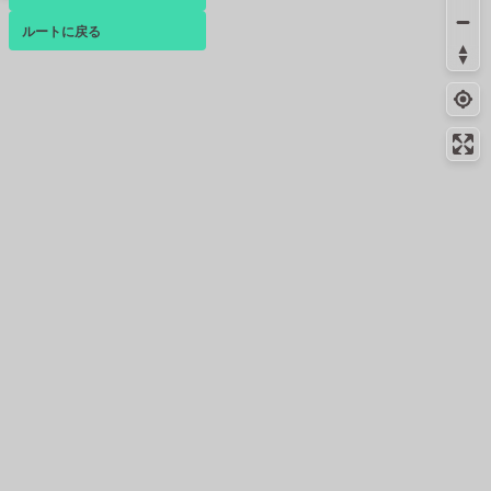
コンビニ
8.3km
232m
ルートに戻る
ベース
▴
広島東白島店
ログインすると、パーソナ
コンビニ
8.4km
-
ルマップも表示できるよう
広島白島中町店
になります。
8.6km
77m
給水
コミュニティ
▾