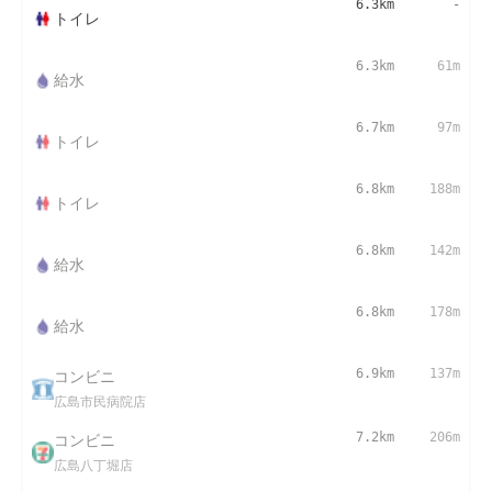
6.3km
-
トイレ
6.3km
61m
給水
6.7km
97m
トイレ
6.8km
188m
トイレ
6.8km
142m
給水
6.8km
178m
給水
コンビニ
6.9km
137m
広島市民病院店
コンビニ
7.2km
206m
広島八丁堀店