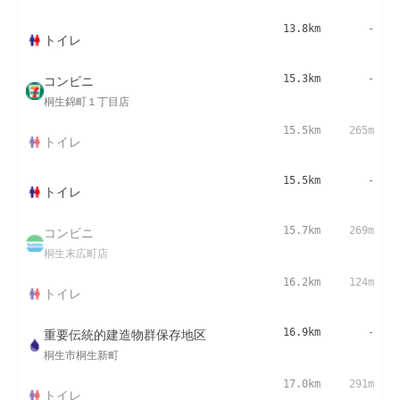
13.8km
-
トイレ
コンビニ
15.3km
-
桐生錦町１丁目店
15.5km
265m
トイレ
15.5km
-
トイレ
コンビニ
15.7km
269m
桐生末広町店
16.2km
124m
トイレ
重要伝統的建造物群保存地区
16.9km
-
桐生市桐生新町
17.0km
291m
トイレ