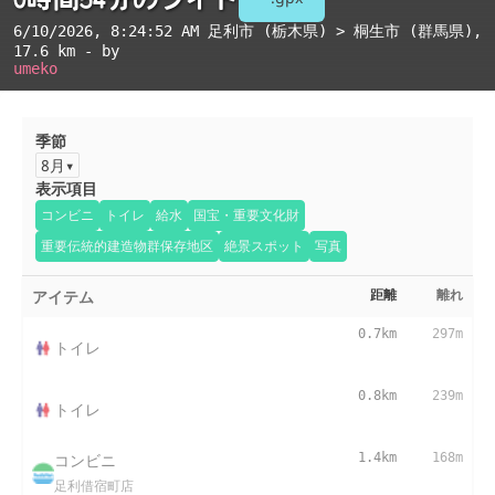
6/10/2026, 8:24:52 AM
足利市 (栃木県) > 桐生市 (群馬県)
,
17.6 km - by
umeko
季節
8月
表示項目
コンビニ
トイレ
給水
国宝・重要文化財
重要伝統的建造物群保存地区
絶景スポット
写真
アイテム
距離
離れ
0.7km
297m
トイレ
0.8km
239m
トイレ
コンビニ
1.4km
168m
足利借宿町店