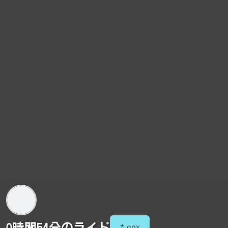
0時間54分のライド
*.gpx