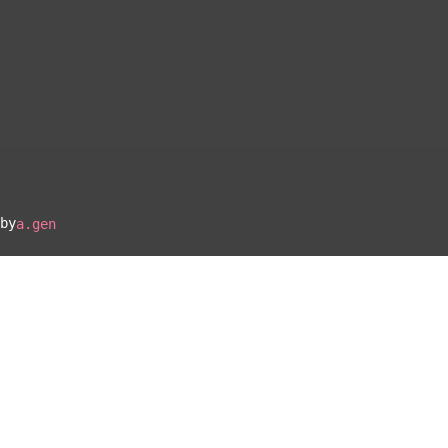
by
a.gen
▴
地図設定
▴
ルートに戻る
ベース
▴
ログインすると、パーソナ
ルマップも表示できるよう
になります。
距離
離れ
コミュニティ
▾