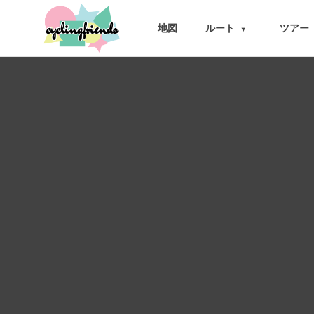
cyclingfriends
地図
ルート
ツアー
▾