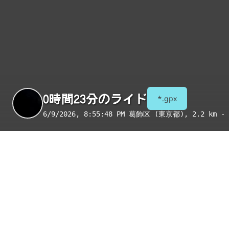
0時間23分のライド
*.gpx
6/9/2026, 8:55:48 PM
葛飾区 (東京都)
, 2.2 km - 
季節
表示項目
8月
コンビニ
トイレ
給水
国宝・重要文化財
重要伝統的建造物群保存地区
絶景スポット
写真
アイテム