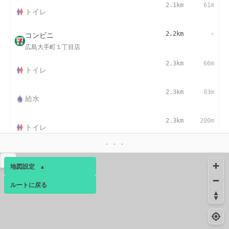
2.1km
61m
トイレ
コンビニ
2.2km
-
広島大手町１丁目店
2.3km
66m
トイレ
2.3km
83m
給水
2.3km
200m
トイレ
コンビニ
2.3km
74m
▴
広島元安橋東店
地図設定
▴
コンビニ
2.4km
183m
ルートに戻る
ベース
▴
広島本通駅前店
ログインすると、パーソナ
コンビニ
2.4km
116m
ルマップも表示できるよう
広島紙屋町二丁目店