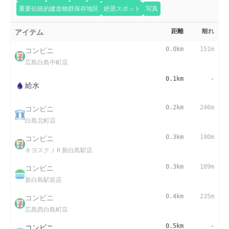
重要伝統的建造物群保存地区
絶景スポット
写真
アイテム
距離
離れ
コンビニ
0.0km
151m
広島白島中町店
0.1km
-
給水
コンビニ
0.2km
246m
白島北町店
コンビニ
0.3km
190m
キヨスクＪＲ新白島駅店
コンビニ
0.3km
189m
新白島駅前店
コンビニ
0.4km
235m
広島西白島町店
コンビニ
0.5km
-