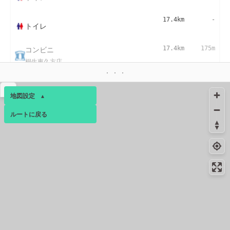
17.4km
-
トイレ
コンビニ
17.4km
175m
桐生東久方店
▴
地図設定
▴
ルートに戻る
ベース
▴
ログインすると、パーソナ
ルマップも表示できるよう
になります。
コミュニティ
▾