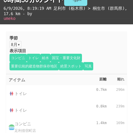
6/9/2026, 8:19:19 AM
足利市 (栃木県) > 桐生市 (群馬県)
,
17.6 km - by
umeko
季節
8月
表示項目
コンビニ
トイレ
給水
国宝・重要文化財
重要伝統的建造物群保存地区
絶景スポット
写真
アイテム
距離
離れ
0.7km
296m
トイレ
0.8km
239m
トイレ
コンビニ
1.4km
169m
足利借宿町店