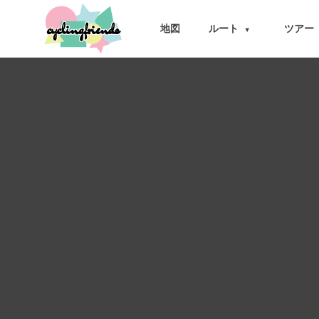
cyclingfriends
地図
ルート
ツアー
▾