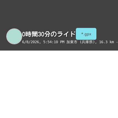
0時間30分のライド
*.gpx
6/8/2026, 5:54:10 PM
加東市 (兵庫県)
, 16.3 km -
季節
表示項目
8月
コンビニ
トイレ
給水
国宝・重要文化財
重要伝統的建造物群保存地区
絶景スポット
写真
アイテム
トイレ