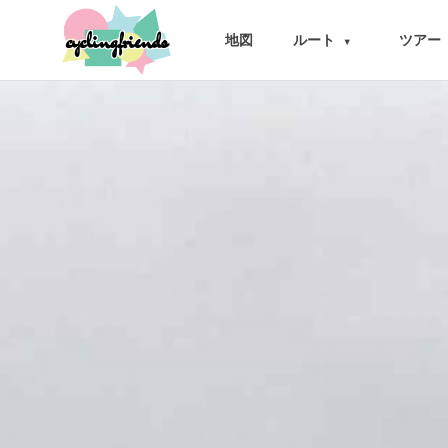
cyclingfriends
地図
ルート
ツアー
▾