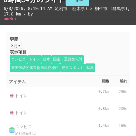
6/8/2026, 8:19:14 AM
足利市 (栃木県) > 桐生市 (群馬県)
,
17.6 km - by
umeko
季節
8月
表示項目
コンビニ
トイレ
給水
国宝・重要文化財
重要伝統的建造物群保存地区
絶景スポット
写真
アイテム
距離
離れ
0.7km
296m
トイレ
0.8km
239m
トイレ
コンビニ
1.4km
169m
足利借宿町店