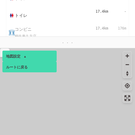
17.4km
-
トイレ
コンビニ
17.4km
176m
桐生東久方店
▴
地図設定
▴
ルートに戻る
ベース
▴
ログインすると、パーソナ
ルマップも表示できるよう
になります。
コミュニティ
▾