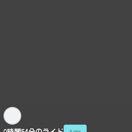
0時間54分のライド
*.gpx