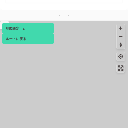
▴
地図設定
▴
ルートに戻る
ベース
▴
ログインすると、パーソナ
ルマップも表示できるよう
になります。
コミュニティ
▾