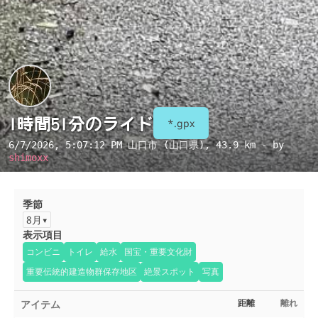
1時間51分のライド
*.gpx
6/7/2026, 5:07:12 PM
山口市 (山口県)
, 43.9 km - by
shimoxx
季節
8月
表示項目
コンビニ
トイレ
給水
国宝・重要文化財
重要伝統的建造物群保存地区
絶景スポット
写真
アイテム
距離
離れ