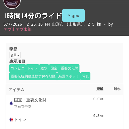
1時間14分のライド
*.gpx
6/7/2026, 2:26:16 PM
山形市 (山形県)
, 2.5 km - by
デブ山デブ太郎
季節
8月
表示項目
コンビニ
トイレ
給水
国宝・重要文化財
重要伝統的建造物群保存地区
絶景スポット
写真
アイテム
距離
離れ
国宝・重要文化財
0.0km
-
立石寺中堂
0.3km
-
トイレ