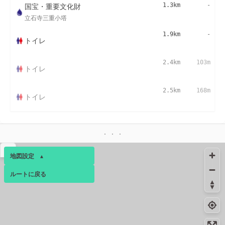
国宝・重要文化財
1.3km
-
立石寺三重小塔
1.9km
-
トイレ
2.4km
103m
トイレ
2.5km
168m
トイレ
▴
地図設定
▴
ルートに戻る
ベース
▴
ログインすると、パーソナ
ルマップも表示できるよう
になります。