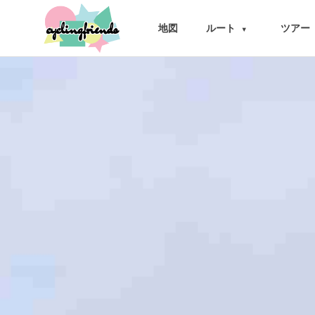
cyclingfriends
地図
ルート
ツアー
▾