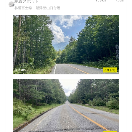
絶景スポット
7.8km
758m
林道富士線 船津登山口付近
9.2km
8月下旬