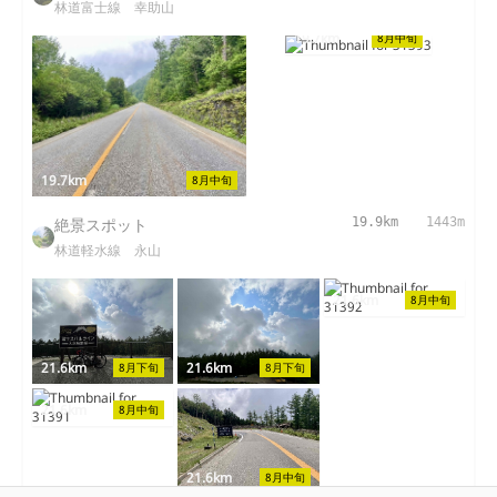
林道富士線 幸助山
19.7km
8月中旬
19.7km
8月中旬
絶景スポット
19.9km
1443m
林道軽水線 永山
21.6km
8月中旬
21.6km
21.6km
8月下旬
8月下旬
21.6km
8月中旬
21.6km
8月中旬