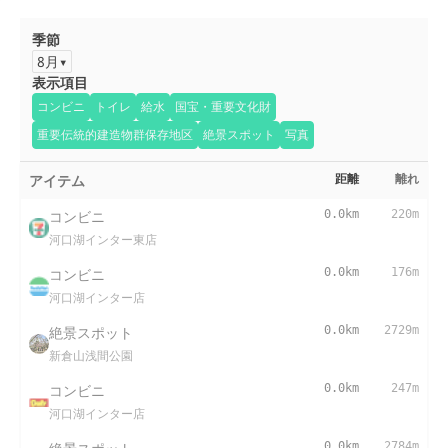
季節
8月
表示項目
コンビニ
トイレ
給水
国宝・重要文化財
重要伝統的建造物群保存地区
絶景スポット
写真
アイテム
距離
離れ
コンビニ
0.0km
220m
河口湖インター東店
コンビニ
0.0km
176m
河口湖インター店
絶景スポット
0.0km
2729m
新倉山浅間公園
コンビニ
0.0km
247m
河口湖インター店
0.0km
2784m