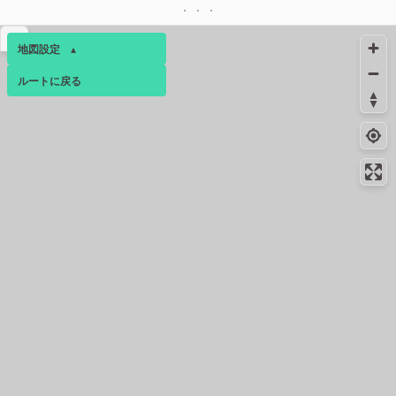
21.8km
-
トイレ
▴
地図設定
▴
21.9km
-
トイレ
ルートに戻る
ベース
▴
ログインすると、パーソナ
25.8km
25.8km
25.9km
8月中旬
8月中旬
8月中旬
ルマップも表示できるよう
になります。
コミュニティ
▾
26.1km
26.2km
8月下旬
8月下旬
25.8km
-
トイレ
25.8km
-
トイレ