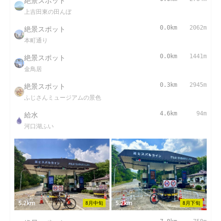
絶景スポット
上吉田東の田んぼ
絶景スポット
0.0km
2062m
本町通り
絶景スポット
0.0km
1441m
金鳥居
絶景スポット
0.3km
2945m
ふじさんミュージアムの景色
給水
4.6km
94m
河口湖ふい
5.2km
5.2km
8月中旬
8月下旬