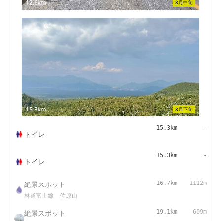
12.6km
8月中旬
15.3km
8月下旬
15.3km
-
トイレ
15.3km
-
トイレ
絶景スポット
16.7km
1122m
林道富士線 佐原山
絶景スポット
19.1km
609m