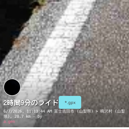
2時間9分のライド
*.gpx
6/7/2026, 11:13:44 AM
富士吉田市 (山梨県) > 鳴沢村 (山梨
県)
, 28.7 km - by
a.gen