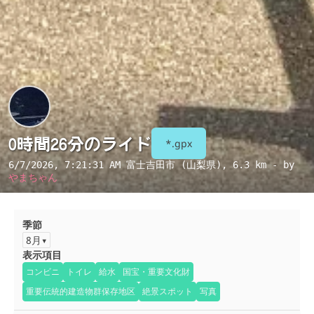
0時間26分のライド
*.gpx
6/7/2026, 7:21:31 AM
富士吉田市 (山梨県)
, 6.3 km - by
やまちゃん
季節
8月
表示項目
コンビニ
トイレ
給水
国宝・重要文化財
重要伝統的建造物群保存地区
絶景スポット
写真