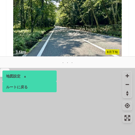
3.6km
8月下旬
▴
地図設定
▴
ルートに戻る
ベース
▴
ログインすると、パーソナ
ルマップも表示できるよう
になります。
4.6km
10月下旬
コミュニティ
▾