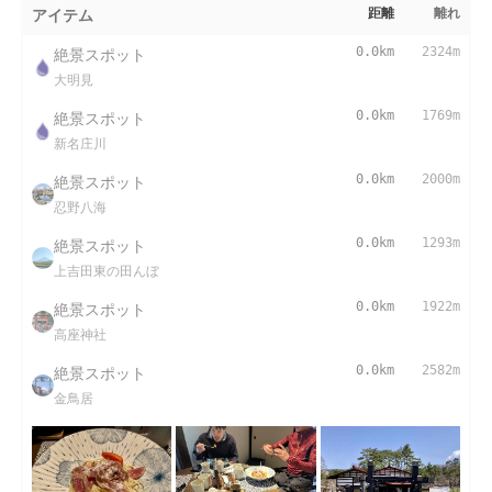
アイテム
距離
離れ
絶景スポット
0.0km
2324m
大明見
絶景スポット
0.0km
1769m
新名庄川
絶景スポット
0.0km
2000m
忍野八海
絶景スポット
0.0km
1293m
上吉田東の田んぼ
絶景スポット
0.0km
1922m
高座神社
絶景スポット
0.0km
2582m
金鳥居