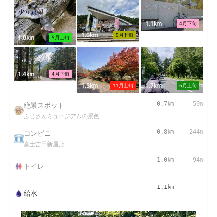
1.1km
4月下旬
1.0km
9月下旬
1.0km
5月上旬
1.4km
4月下旬
1.5km
1.7km
11月上旬
6月上旬
絶景スポット
0.7km
59m
ふじさんミュージアムの景色
コンビニ
0.8km
244m
富士吉田新屋店
1.0km
94m
トイレ
1.1km
-
給水