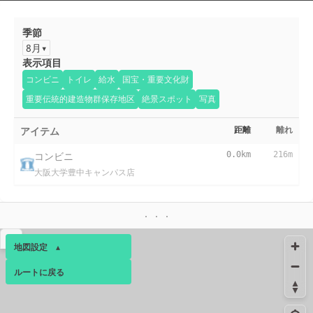
季節
8月
表示項目
コンビニ
トイレ
給水
国宝・重要文化財
重要伝統的建造物群保存地区
絶景スポット
写真
アイテム
距離
離れ
コンビニ
0.0km
216m
大阪大学豊中キャンパス店
▴
地図設定
▴
ルートに戻る
ベース
▴
ログインすると、パーソナ