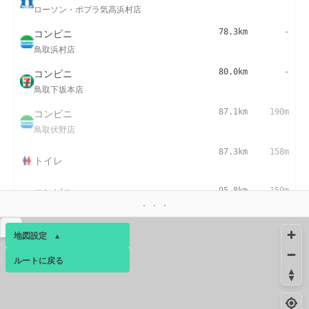
ローソン・ポプラ気高浜村店
コンビニ
78.3km
-
鳥取浜村店
コンビニ
80.0km
-
鳥取下坂本店
コンビニ
87.1km
190m
鳥取伏野店
87.3km
158m
トイレ
コンビニ
95.8km
159m
鳥取布勢店
▴
コンビニ
96.0km
-
地図設定
▴
ローソン・ポプラ鳥取布勢公園店
ルートに戻る
ベース
▴
コンビニ
99.3km
-
鳥取古海店
ログインすると、パーソナ
ルマップも表示できるよう