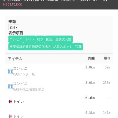
Pacifikco
季節
8月
表示項目
コンビニ
トイレ
給水
国宝・重要文化財
重要伝統的建造物群保存地区
絶景スポット
写真
アイテム
距離
離れ
コンビニ
3.0km
59m
鳥取インター店
コンビニ
3.6km
233m
鳥取千代工場団地前店
6.3km
-
トイレ
6.3km
141m
トイレ