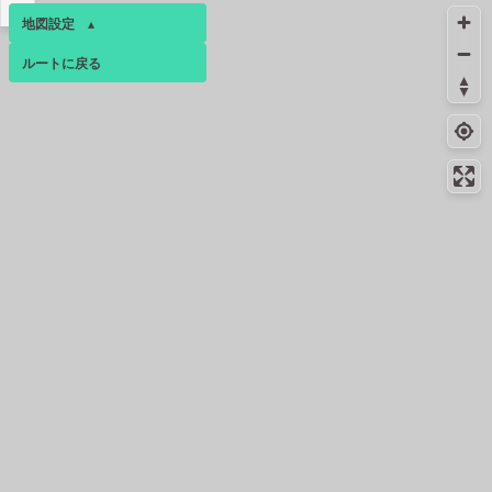
▴
地図設定
▴
ルートに戻る
ベース
▴
ログインすると、パーソナ
ルマップも表示できるよう
になります。
コミュニティ
▾