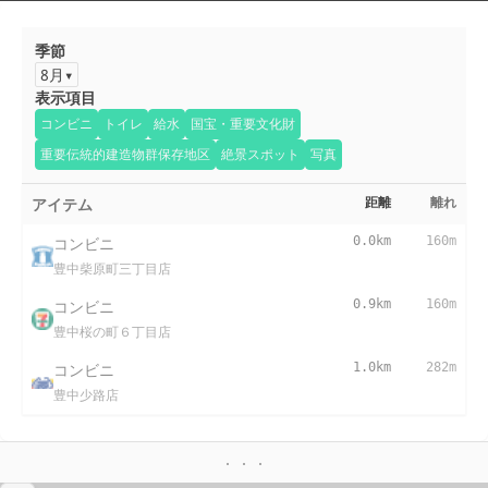
季節
8月
表示項目
コンビニ
トイレ
給水
国宝・重要文化財
重要伝統的建造物群保存地区
絶景スポット
写真
アイテム
距離
離れ
コンビニ
0.0km
160m
豊中柴原町三丁目店
コンビニ
0.9km
160m
豊中桜の町６丁目店
コンビニ
1.0km
282m
豊中少路店