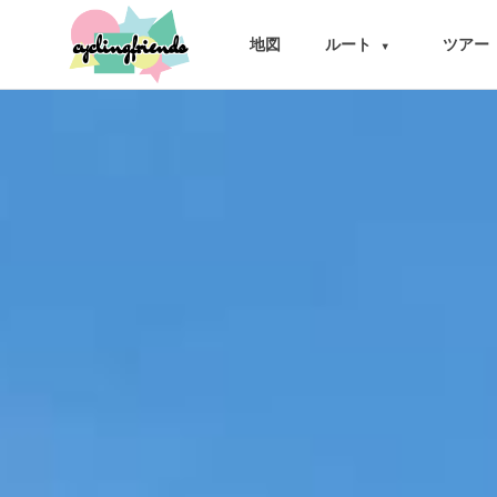
cyclingfriends
地図
ルート
ツアー
▾