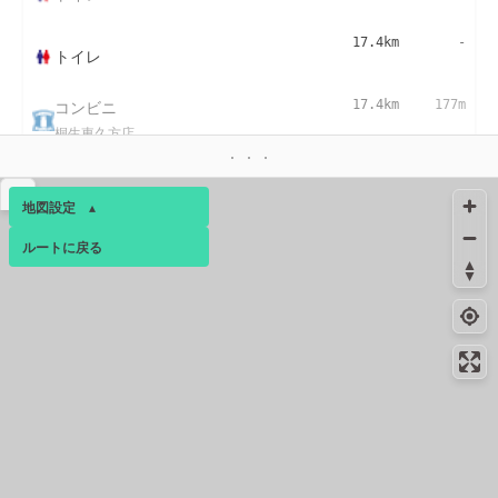
17.4km
-
トイレ
コンビニ
17.4km
177m
桐生東久方店
▴
地図設定
▴
ルートに戻る
ベース
▴
ログインすると、パーソナ
ルマップも表示できるよう
になります。
コミュニティ
▾