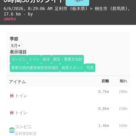
6/6/2026, 8:29:06 AM
足利市 (栃木県) > 桐生市 (群馬県)
,
17.6 km - by
umeko
季節
8月
表示項目
コンビニ
トイレ
給水
国宝・重要文化財
重要伝統的建造物群保存地区
絶景スポット
写真
アイテム
距離
離れ
0.7km
296m
トイレ
0.8km
238m
トイレ
コンビニ
1.4km
169m
足利借宿町店