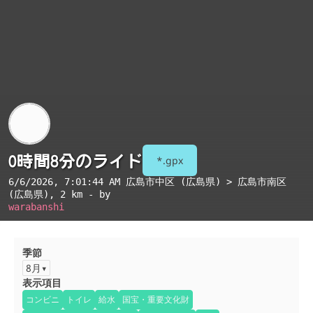
0時間8分のライド
*.gpx
6/6/2026, 7:01:44 AM
広島市中区 (広島県) > 広島市南区
(広島県)
, 2 km - by
warabanshi
季節
8月
表示項目
コンビニ
トイレ
給水
国宝・重要文化財