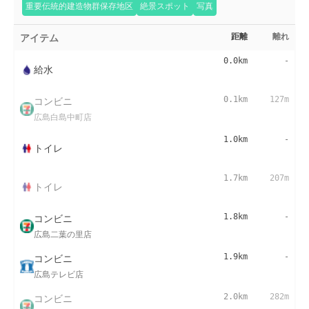
重要伝統的建造物群保存地区
絶景スポット
写真
アイテム
距離
離れ
0.0km
-
給水
コンビニ
0.1km
127m
広島白島中町店
1.0km
-
トイレ
1.7km
207m
トイレ
コンビニ
1.8km
-
広島二葉の里店
コンビニ
1.9km
-
広島テレビ店
コンビニ
2.0km
282m