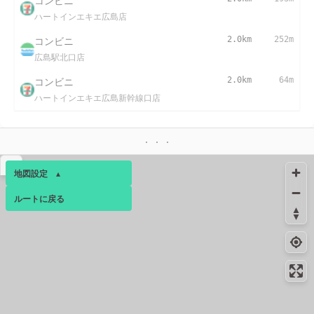
コンビニ
ハートインエキエ広島店
コンビニ
2.0km
252m
広島駅北口店
コンビニ
2.0km
64m
ハートインエキエ広島新幹線口店
▴
地図設定
▴
ルートに戻る
ベース
▴
ログインすると、パーソナ
ルマップも表示できるよう
になります。
コミュニティ
▾