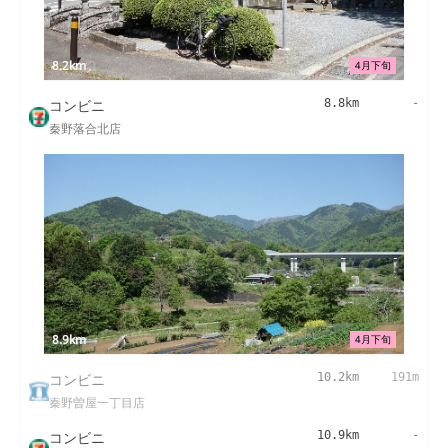
8.2km
4月下旬
コンビニ
8.8km
-
秦野落合北店
8.9km
4月下旬
コンビニ
10.2km
191m
秦野曽屋一丁目店
コンビニ
10.9km
-