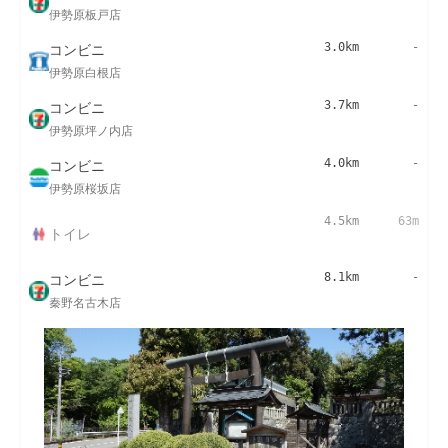
伊勢原板戸店
コンビニ
3.0km
-
伊勢原白根店
コンビニ
3.7km
-
伊勢原坪ノ内店
コンビニ
4.0km
-
伊勢原桜坂店
4.5km
63m
トイレ
コンビニ
8.1km
-
秦野名古木店