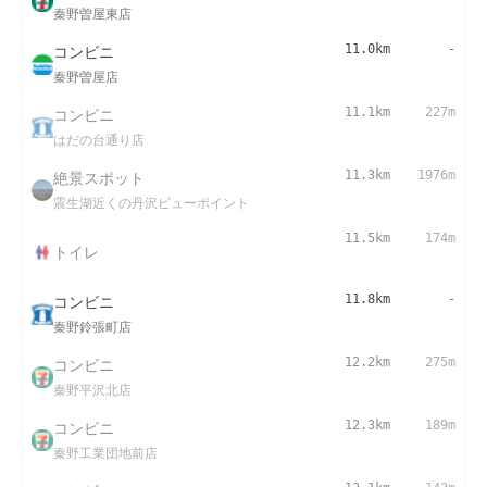
秦野曽屋東店
コンビニ
11.0km
-
秦野曽屋店
コンビニ
11.1km
227m
はだの台通り店
絶景スポット
11.3km
1976m
震生湖近くの丹沢ビューポイント
11.5km
174m
トイレ
コンビニ
11.8km
-
秦野鈴張町店
コンビニ
12.2km
275m
秦野平沢北店
コンビニ
12.3km
189m
秦野工業団地前店