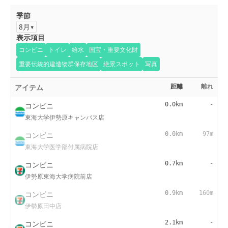
季節
8月
表示項目
コンビニ
トイレ
給水
国宝・重要文化財
重要伝統的建造物群保存地区
絶景スポット
写真
アイテム
距離
離れ
コンビニ
0.0km
-
東海大学伊勢原キャンパス店
コンビニ
0.0km
97m
東海大学医学部付属病院店
コンビニ
0.7km
-
伊勢原東海大学病院前店
コンビニ
0.9km
160m
伊勢原田中店
コンビニ
2.1km
-