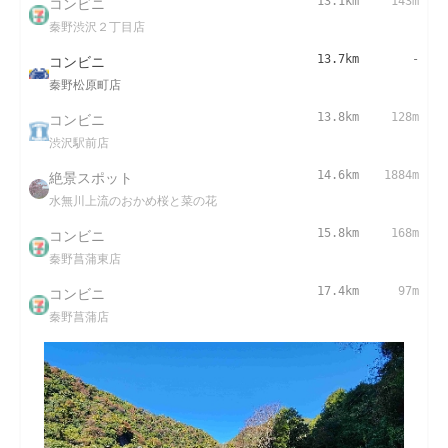
コンビニ
13.1km
143m
秦野渋沢２丁目店
コンビニ
13.7km
-
秦野松原町店
コンビニ
13.8km
128m
渋沢駅前店
絶景スポット
14.6km
1884m
水無川上流のおかめ桜と菜の花
コンビニ
15.8km
168m
秦野菖蒲東店
コンビニ
17.4km
97m
秦野菖蒲店