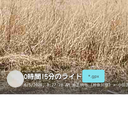
0時間15分のライド
*.gpx
6/5/2026, 8:27:28 AM
南足柄市 (神奈川県) > 小田
季節
表示項目
8月
コンビニ
トイレ
給水
国宝・重要文化財
重要伝統的建造物群保存地区
絶景スポット
写真