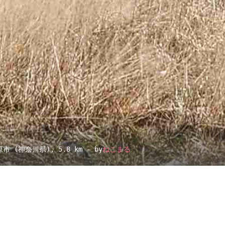
原市 (神奈川県)
, 5.8 km - by
ねこまる
▴
地図設定
▴
ルートに戻る
ベース
▴
ログインすると、パーソナ