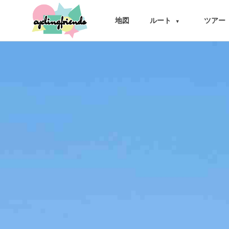
cyclingfriends
地図
ルート
ツアー
▾