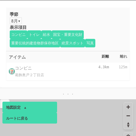
季節
8月
表示項目
コンビニ
トイレ
給水
国宝・重要文化財
重要伝統的建造物群保存地区
絶景スポット
写真
アイテム
距離
離れ
コンビニ
4.3km
125m
葛飾奥戸２丁目店
▴
地図設定
▴
ルートに戻る
ベース
▴
ログインすると、パーソナ