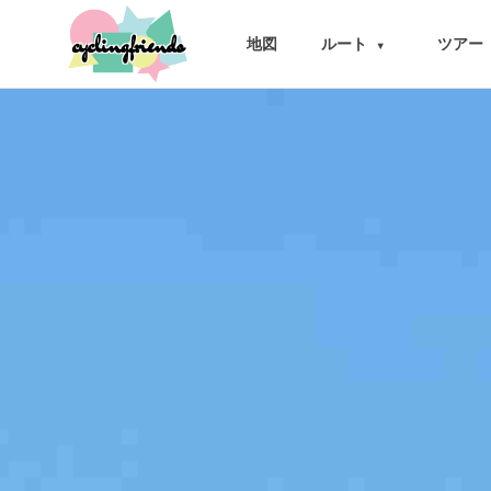
cyclingfriends
地図
ルート
ツアー
▾