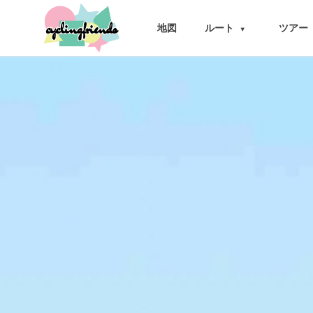
cyclingfriends
地図
ルート
ツアー
▾