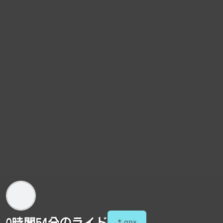
0時間54分のライド
*.gpx