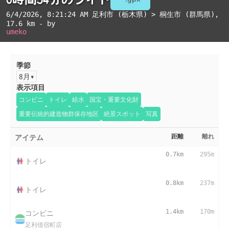
6/4/2026, 8:21:24 AM
足利市 (栃木県) > 桐生市 (群馬県)
,
17.6 km - by
umeko
季節
8月
表示項目
コンビニ
トイレ
給水
国宝・重要文化財
重要伝統的建造物群保存地区
絶景スポット
写真
アイテム
距離
離れ
0.7km
295m
トイレ
0.8km
237m
トイレ
コンビニ
1.4km
170m
足利借宿町店