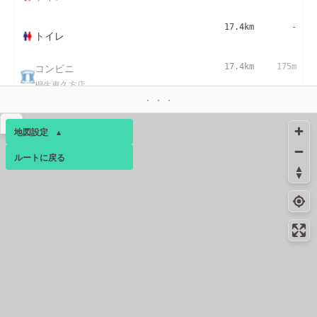
17.4km
-
トイレ
コンビニ
17.4km
175m
桐生東久方店
▴
地図設定
▴
ルートに戻る
ベース
▴
ログインすると、パーソナ
ルマップも表示できるよう
になります。
コミュニティ
▾