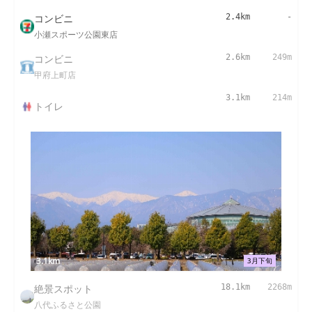
コンビニ
2.4km
-
小瀬スポーツ公園東店
コンビニ
2.6km
249m
甲府上町店
3.1km
214m
トイレ
3.1km
3月下旬
絶景スポット
18.1km
2268m
八代ふるさと公園