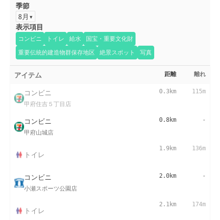
季節
8月
表示項目
コンビニ
トイレ
給水
国宝・重要文化財
重要伝統的建造物群保存地区
絶景スポット
写真
アイテム
距離
離れ
コンビニ
0.3km
115m
甲府住吉５丁目店
コンビニ
0.8km
-
甲府山城店
1.9km
136m
トイレ
コンビニ
2.0km
-
小瀬スポーツ公園店
2.1km
174m
トイレ