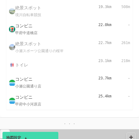
絶景スポット
19.3km
508m
境川自転車競技
コンビニ
22.0km
-
甲府中道橋店
絶景スポット
22.7km
261m
小瀬スポーツ公園通りの桜🌸
23.1km
218m
トイレ
コンビニ
23.7km
-
小瀬公園通り店
コンビニ
25.4km
-
甲府中小河原店
▴
地図設定
▴