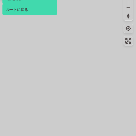
ルートに戻る
ベース
▴
ログインすると、パーソナ
ルマップも表示できるよう
になります。
コミュニティ
▾