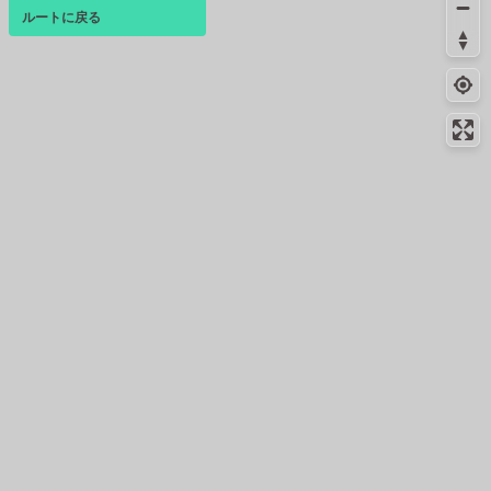
ルートに戻る
ベース
▴
ログインすると、パーソナ
ルマップも表示できるよう
になります。
コミュニティ
▾