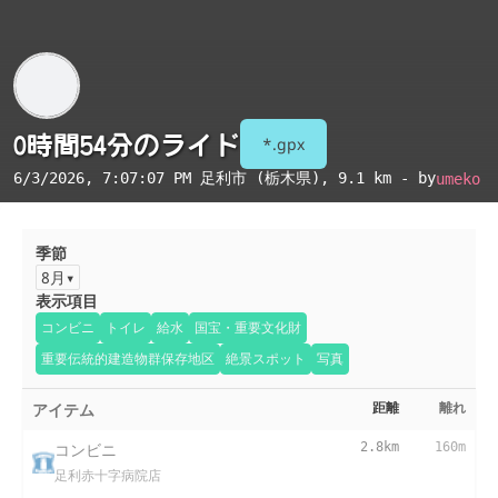
0時間54分のライド
*.gpx
6/3/2026, 7:07:07 PM
足利市 (栃木県)
, 9.1 km - by
umeko
季節
8月
表示項目
コンビニ
トイレ
給水
国宝・重要文化財
重要伝統的建造物群保存地区
絶景スポット
写真
アイテム
距離
離れ
コンビニ
2.8km
160m
足利赤十字病院店