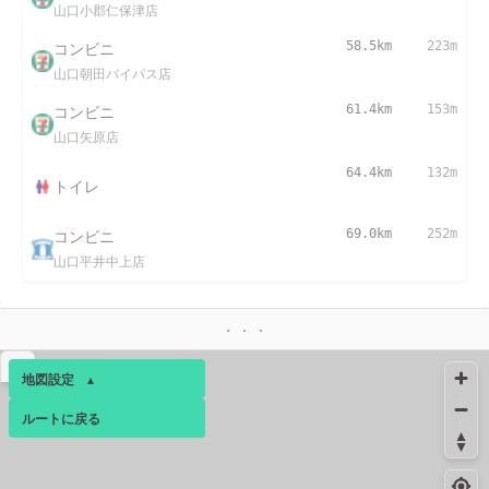
山口小郡仁保津店
コンビニ
58.5km
223m
山口朝田バイパス店
コンビニ
61.4km
153m
山口矢原店
64.4km
132m
トイレ
コンビニ
69.0km
252m
山口平井中上店
▴
地図設定
▴
ルートに戻る
ベース
▴
ログインすると、パーソナ