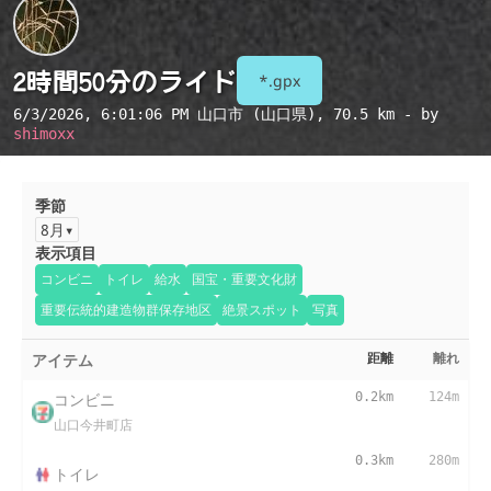
2時間50分のライド
*.gpx
6/3/2026, 6:01:06 PM
山口市 (山口県)
, 70.5 km - by
shimoxx
季節
8月
表示項目
コンビニ
トイレ
給水
国宝・重要文化財
重要伝統的建造物群保存地区
絶景スポット
写真
アイテム
距離
離れ
コンビニ
0.2km
124m
山口今井町店
0.3km
280m
トイレ