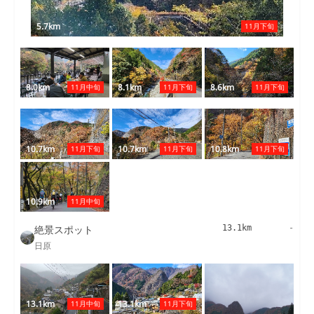
5.7km
11月下旬
8.0km
8.1km
8.6km
11月中旬
11月下旬
11月下旬
10.7km
10.7km
10.8km
11月下旬
11月下旬
11月下旬
10.9km
11月中旬
絶景スポット
13.1km
-
日原
13.1km
13.1km
11月中旬
11月下旬