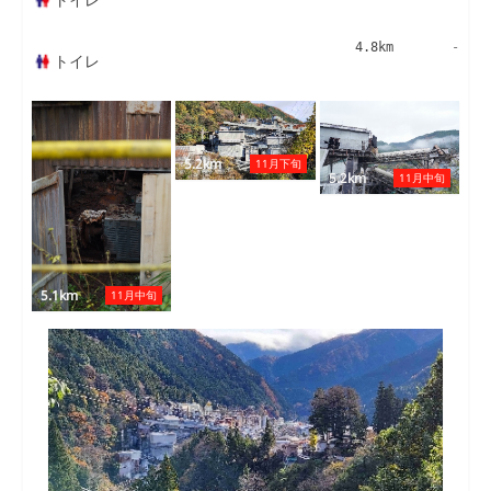
4.8km
-
トイレ
5.2km
11月下旬
5.2km
11月中旬
5.1km
11月中旬