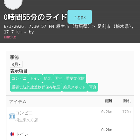
0時間55分のライド
*.gpx
6/1/2026, 7:30:57 PM
桐生市 (群馬県) > 足利市 (栃木県)
,
17.7 km - by
umeko
季節
8月
表示項目
コンビニ
トイレ
給水
国宝・重要文化財
重要伝統的建造物群保存地区
絶景スポット
写真
アイテム
距離
離れ
コンビニ
0.2km
170m
桐生東久方店
0.2km
-
トイレ