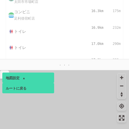
太田市市場町店
コンビニ
16.3km
175m
足利借宿町店
16.9km
232m
トイレ
17.0km
290m
トイレ
17.1km
299m
トイレ
▴
地図設定
▴
ルートに戻る
ベース
▴
ログインすると、パーソナ
ルマップも表示できるよう
になります。
コミュニティ
▾