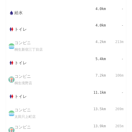
4.0km
-
給水
4.0km
-
トイレ
コンビニ
4.2km
213m
桐生新宿三丁目店
5.4km
-
トイレ
コンビニ
7.2km
106m
桐生境野店
11.1km
-
トイレ
コンビニ
13.5km
269m
太田只上町店
コンビニ
13.9km
265m