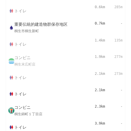
0.6km
285m
トイレ
重要伝統的建造物群保存地区
0.7km
-
桐生市桐生新町
1.4km
135m
トイレ
コンビニ
1.9km
277m
桐生末広町店
2.1km
273m
トイレ
2.1km
-
トイレ
コンビニ
2.3km
-
桐生錦町１丁目店
3.9km
-
トイレ