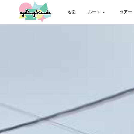
cyclingfriends
地図
ルート
ツアー
▾