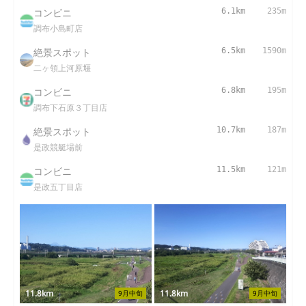
コンビニ
6.1km
235m
調布小島町店
絶景スポット
6.5km
1590m
二ヶ領上河原堰
コンビニ
6.8km
195m
調布下石原３丁目店
絶景スポット
10.7km
187m
是政競艇場前
コンビニ
11.5km
121m
是政五丁目店
11.8km
11.8km
9月中旬
9月中旬