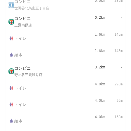
コンビニ
0.0km
235m
世田谷北烏山五丁目店
コンビニ
0.2km
-
三鷹南原店
1.6km
145m
トイレ
1.6km
145m
給水
コンビニ
3.2km
-
野ヶ谷三鷹通り店
4.0km
298m
トイレ
4.0km
95m
トイレ
4.0km
158m
給水