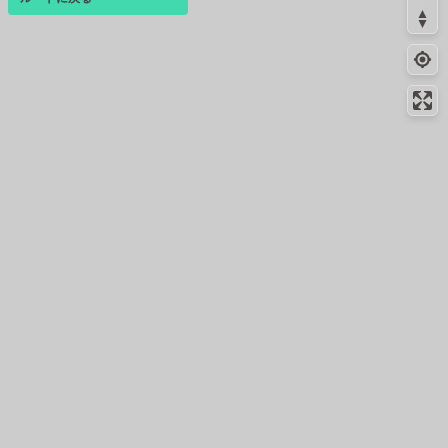
コンビニ
28.2km
205m
ログインすると、パーソナ
ＬＴＦ府中小柳町店
ルマップも表示できるよう
28.8km
69m
になります。
トイレ
コミュニティ
▾
コンビニ
29.9km
289m
府中押立町４丁目店
コンビニ
31.7km
-
調布多摩川１丁目店
コンビニ
32.2km
139m
調布下石原２丁目店
32.6km
-
給水
コンビニ
33.1km
-
調布武蔵境通り店
コンビニ
33.6km
-