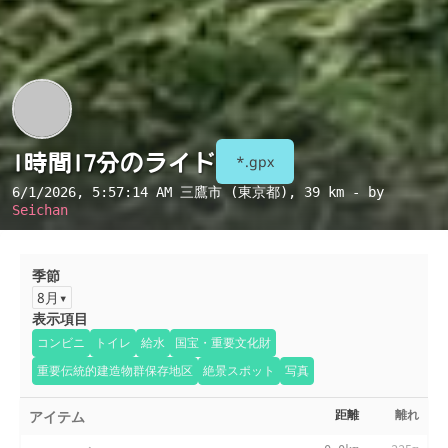
1時間17分のライド
*.gpx
6/1/2026, 5:57:14 AM
三鷹市 (東京都)
, 39 km - by
Seichan
季節
8月
表示項目
コンビニ
トイレ
給水
国宝・重要文化財
重要伝統的建造物群保存地区
絶景スポット
写真
アイテム
距離
離れ