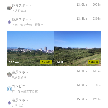
絶景スポット
13.0km
2950m
上谷戸大橋
絶景スポット
13.8km
2393m
上麻生連光寺線 展望台
14.1km
14.1km
9月中旬
9月中旬
絶景スポット
14.2km
1449m
記念館通り
コンビニ
14.9km
185m
府中住吉町五丁目店
絶景スポット
15.7km
1221m
いろは坂