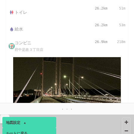
26.2km
51m
トイレ
26.2km
53m
給水
コンビニ
26.9km
218m
府中是政３丁目店
27.0km
4月上旬
▴
地図設定
▴
27.5km
-
トイレ
ルートに戻る
ベース
▴