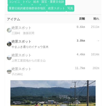
コンビニ
トイレ
給水
国宝・重要文化財
重要伝統的建造物群保存地区
絶景スポット
写真
アイテム
距離
離れ
絶景スポット
0.6km
2511m
三国峠 激坂区間
絶景スポット
3.0km
-
やまぶき通りのイチョウ並木
絶景スポット
4.4km
1014m
上野工業団地からの富士山
絶景スポット
11.7km
202m
子の神社