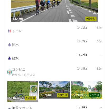
12.4km
9月中旬
14.1km
84m
トイレ
14.2km
60m
給水
14.2km
-
給水
コンビニ
14.8km
82m
駿東小山町用沢店
15.9km
15.9km
9月中旬
7月中旬
15.8km
9月中旬
絶景スポット
17.6km
-