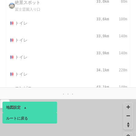
絶景スポット
33.0km
80m
冨士霊園入り口
33.6km
100m
トイレ
33.9km
140m
トイレ
33.9km
140m
トイレ
34.1km
228m
トイレ
コンビニ
43.1km
148m
駿東小山店
▴
絶景スポット
45.2km
1741m
地図設定
▴
林道
ルートに戻る
ベース
▴
絶景スポット
45.4km
2077m
誓いの丘
ログインすると、パーソナ