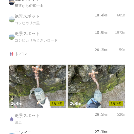
農道からの富士山
絶景スポット
18.4km
605m
コシヒカリの里
絶景スポット
18.9km
1972m
コシヒカリあじさいロード
26.3km
59m
トイレ
26.4km
26.4km
9月下旬
9月下旬
絶景スポット
26.5km
520m
須走
コンビニ
27.1km
-