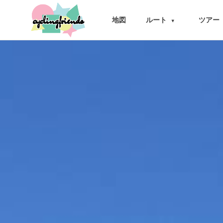
cyclingfriends
地図
ルート
ツアー
▾