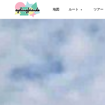
cyclingfriends
地図
ルート
ツアー
▾