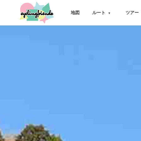
cyclingfriends
地図
ルート
ツアー
▾