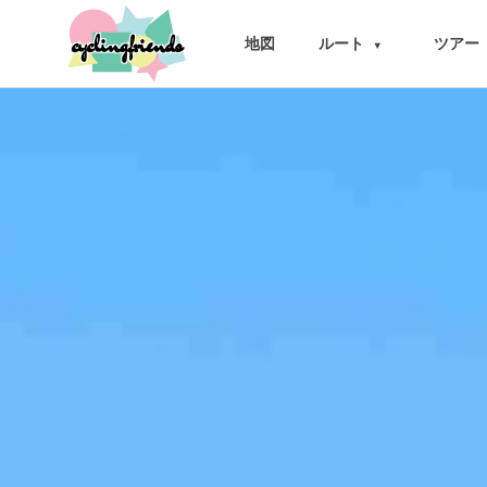
cyclingfriends
地図
ルート
ツアー
▾