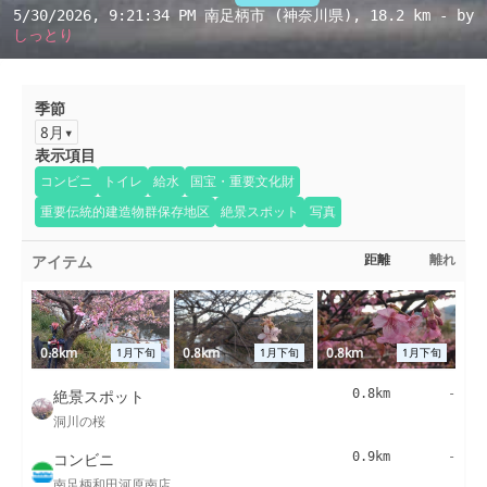
5/30/2026, 9:21:34 PM
南足柄市 (神奈川県)
, 18.2 km - by
しっとり
季節
8月
表示項目
コンビニ
トイレ
給水
国宝・重要文化財
重要伝統的建造物群保存地区
絶景スポット
写真
アイテム
距離
離れ
0.8km
0.8km
0.8km
1月下旬
1月下旬
1月下旬
絶景スポット
0.8km
-
洞川の桜
コンビニ
0.9km
-
南足柄和田河原南店