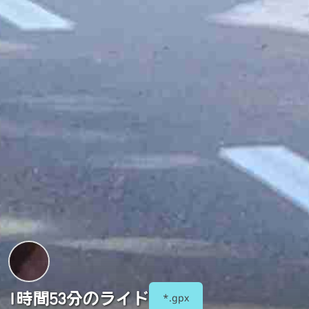
1時間53分のライド
*.gpx