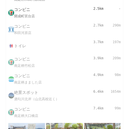
コンビニ
2.5km
-
開成町宮台店
コンビニ
2.7km
290m
和田河原店
3.7km
197m
トイレ
コンビニ
3.9km
209m
南足柄竹松店
コンビニ
4.9km
98m
南足柄まました店
絶景スポット
6.4km
1654m
酒匂川北岸（山北高校近く）
コンビニ
7.4km
99m
南足柄大口橋店