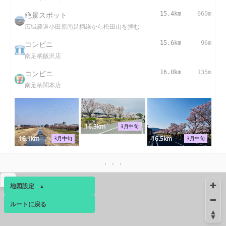
絶景スポット
15.4km
660m
広域農道小田原南足柄線から松田山を拝む
コンビニ
15.6km
96m
南足柄飯沢店
コンビニ
16.0km
135m
南足柄関本店
16.3km
3月中旬
16.1km
16.5km
3月中旬
3月中旬
絶景スポット
16.9km
187m
幸せ道
▴
地図設定
▴
絶景スポット
17.3km
794m
塚原神明神社付近の丘陵地帯
ルートに戻る
ベース
▴
絶景スポット
17.9km
1362m