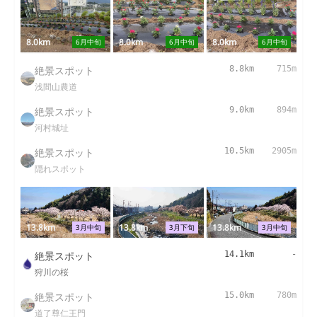
8.0km
8.0km
8.0km
6月中旬
6月中旬
6月中旬
絶景スポット
8.8km
715m
浅間山農道
絶景スポット
9.0km
894m
河村城址
絶景スポット
10.5km
2905m
隠れスポット
13.8km
13.8km
13.8km
3月中旬
3月下旬
3月中旬
絶景スポット
14.1km
-
狩川の桜
絶景スポット
15.0km
780m
道了尊仁王門