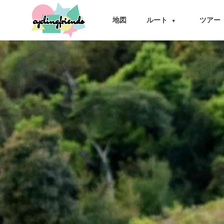
cyclingfriends
地図
ルート
ツアー
▾