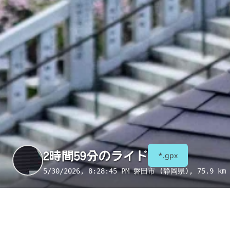
2時間59分のライド
*.gpx
5/30/2026, 8:28:45 PM
磐田市 (静岡県)
, 75.9 km 
季節
表示項目
8月
コンビニ
トイレ
給水
国宝・重要文化財