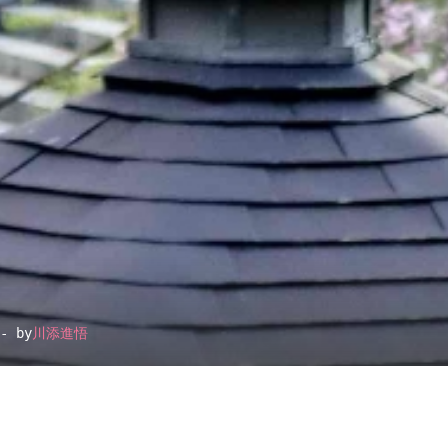
- by
川添進悟
▴
地図設定
▴
ルートに戻る
ベース
▴