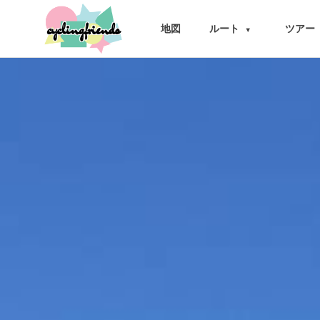
cyclingfriends
地図
ルート
ツアー
▾