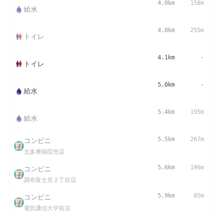
4.0km
158m
給水
4.0km
255m
トイレ
4.1km
-
トイレ
5.0km
-
給水
5.4km
195m
給水
コンビニ
5.5km
267m
北多摩病院売店
コンビニ
5.6km
196m
調布富士見２丁目店
コンビニ
5.9km
85m
電気通信大学前店