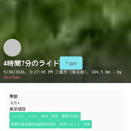
4時間7分のライド
*.gpx
5/30/2026, 3:27:45 PM
三鷹市 (東京都)
, 104.5 km - by
Seichan
季節
8月
表示項目
コンビニ
トイレ
給水
国宝・重要文化財
重要伝統的建造物群保存地区
絶景スポット
写真