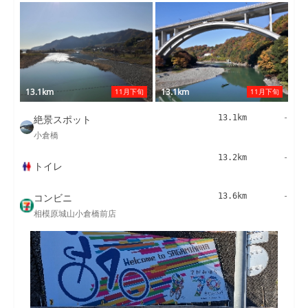
13.1km
13.1km
11月下旬
11月下旬
絶景スポット
13.1km
-
小倉橋
13.2km
-
トイレ
コンビニ
13.6km
-
相模原城山小倉橋前店