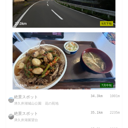
27.0km
9月下旬
33.8km
7月中旬
絶景スポット
34.3km
1001m
津久井湖城山公園 花の苑地
絶景スポット
35.1km
2235m
津久井湖展望台