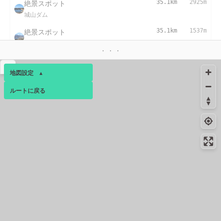
絶景スポット
35.1km
2925m
城山ダム
絶景スポット
35.1km
1537m
飯縄大権現の眺め
36.6km
-
給水
▴
地図設定
▴
コンビニ
37.3km
-
ルートに戻る
ベース
▴
城山川尻店
ログインすると、パーソナ
コンビニ
37.7km
120m
ルマップも表示できるよう
相模原城山川尻東店
になります。
コンビニ
38.5km
-
コミュニティ
▾
相模原二本松二丁目店
コンビニ
38.7km
126m
相模原二本松１丁目店
39.0km
51m
給水