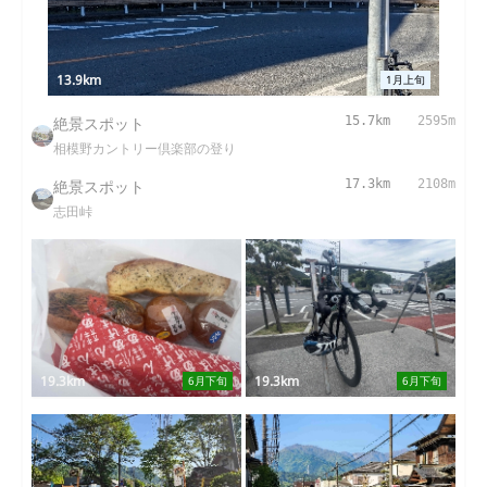
13.9km
1月上旬
絶景スポット
15.7km
2595m
相模野カントリー倶楽部の登り
絶景スポット
17.3km
2108m
志田峠
19.3km
19.3km
6月下旬
6月下旬