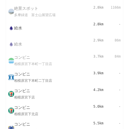
絶景スポット
2.8km
1166m
多摩緑道 富士山展望広場
2.8km
-
給水
2.9km
86m
給水
コンビニ
3.7km
84m
相模原宮下本町一丁目店
コンビニ
3.9km
-
相模原宮下本町二丁目店
コンビニ
4.2km
-
相模原宮下店
コンビニ
5.0km
-
相模原宮下北店
コンビニ
5.5km
-