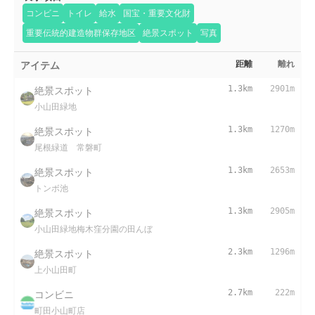
コンビニ
トイレ
給水
国宝・重要文化財
重要伝統的建造物群保存地区
絶景スポット
写真
アイテム
距離
離れ
絶景スポット
1.3km
2901m
小山田緑地
絶景スポット
1.3km
1270m
尾根緑道 常磐町
絶景スポット
1.3km
2653m
トンボ池
絶景スポット
1.3km
2905m
小山田緑地梅木窪分園の田んぼ
絶景スポット
2.3km
1296m
上小山田町
コンビニ
2.7km
222m
町田小山町店