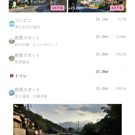
23.2km
23.2km
4月下旬
4月下旬
コンビニ
24.1km
217m
津久井宮が瀬店
絶景スポット
25.0km
1146m
虹の大橋 ビューポイント
絶景スポット
25.0km
1922m
奥野隧道
25.0km
-
トイレ
絶景スポット
25.0km
2941m
宮ケ瀬湖 大棚澤橋